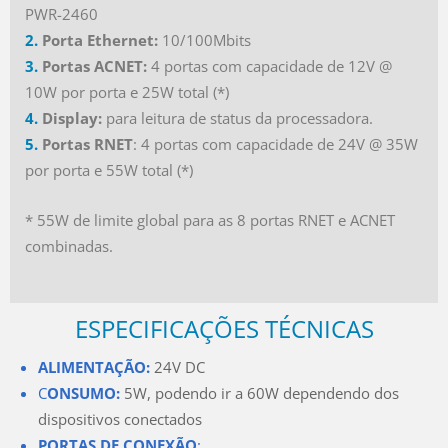
PWR-2460
2.
Porta Ethernet
:
10/100Mbits
3.
Portas ACNET
:
4 portas com capacidade de 12V @
10W por porta e 25W total (*)
4.
Display
:
para leitura de status da processadora.
5.
Portas RNET
: 4 portas com capacidade de 24V @ 35W
por porta e 55W total (*)
* 55W de limite global para as 8 portas RNET e ACNET
combinadas.
ESPECIFICAÇÕES TÉCNICAS
ALIMENTAÇÃO:
24V DC
C
ONSUMO:
5W, podendo ir a 60W dependendo dos
dispositivos conectados
PORTAS DE CONEXÃO
: