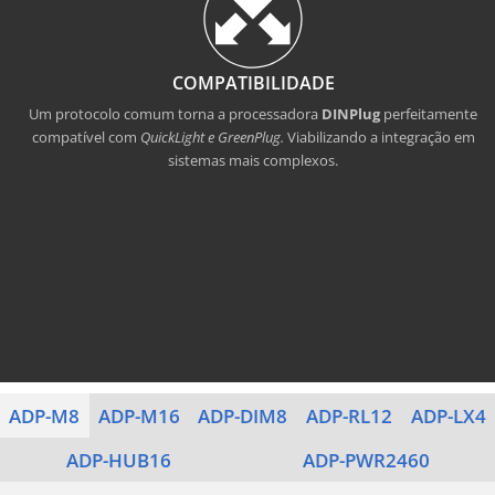
COMPATIBILIDADE
Um protocolo comum torna a processadora
DINPlug
perfeitamente
compatível com
QuickLight e GreenPlug.
Viabilizando a integração em
sistemas mais complexos.
ADP-M8
ADP-M16
ADP-DIM8
ADP-RL12
ADP-LX4
ADP-HUB16
ADP-PWR2460