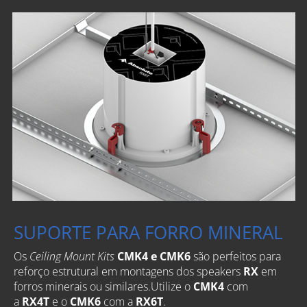
SUPORTE PARA FORRO MINERAL
Os
Ceiling Mount Kits
CMK4
e
CMK6
são perfeitos para
reforço estrutural em montagens dos
speakers
RX
em
forros minerais ou similares.
Utilize o
CMK4
com
a
RX4T
e o
CMK6
com a
RX6T
.