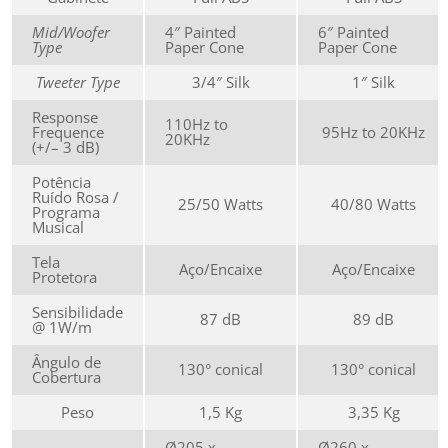
Mid/Woofer
4″ Painted
6″ Painted
Type
Paper Cone
Paper Cone
Tweeter Type
3/4″ Silk
1″ Silk
Response
110Hz to
Frequence
95Hz to 20KHz
20KHz
(+/– 3 dB)
Potência
Ruído Rosa /
25/50 Watts
40/80 Watts
Programa
Musical
Tela
Aço/Encaixe
Aço/Encaixe
Protetora
Sensibilidade
87 dB
89 dB
@ 1W/m
Ângulo de
130° conical
130° conical
Cobertura
Peso
1,5 Kg
3,35 Kg
Ø205 x
Ø260 x