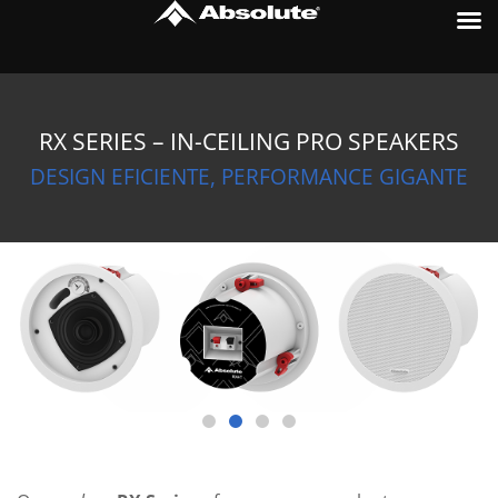
Ir
para
o
conteúdo
RX SERIES – IN-CEILING PRO SPEAKERS
DESIGN EFICIENTE, PERFORMANCE GIGANTE