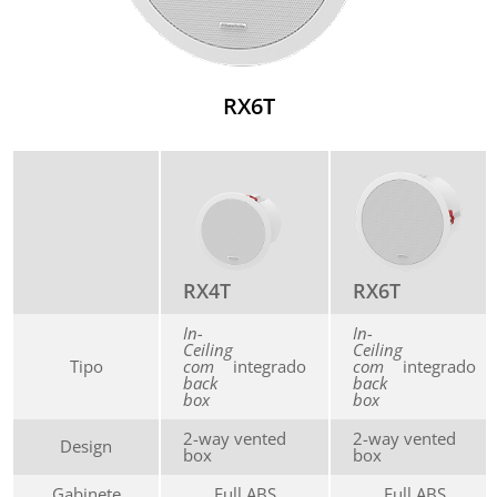
RX6T
RX6T
RX4T
In-
In-
Ceiling
Ceiling
Tipo
com
integrado
com
integrado
back
back
box
box
2-way vented
2-way vented
Design
box
box
Gabinete
Full ABS
Full ABS