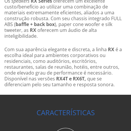
Os
speakers
RX Series
oferecem um excelente
custo/benefício ao utilizar uma combinação de
materiais extremamente eficientes, aliados a uma
construção robusta. Com seu chassis integrado FULL
ABS (
baffle + back box
),
paper cone woofer
e
silk
tweeter
, as
RX
oferecem um áudio de alta
inteligibilidade.
Com sua aparência elegante e discreta, a linha
RX
é a
escolha ideal para ambientes corporativos ou
residenciais, como auditórios, escritórios,
restaurantes, salas de reunião, hotéis, entre outros,
onde elevado grau de performance é necessário.
Disponível nas versões
RX4T
e
RX6T
,
que se
diferenciam pelo seu tamanho e resposta sonora.
CARACTERÍSTICAS