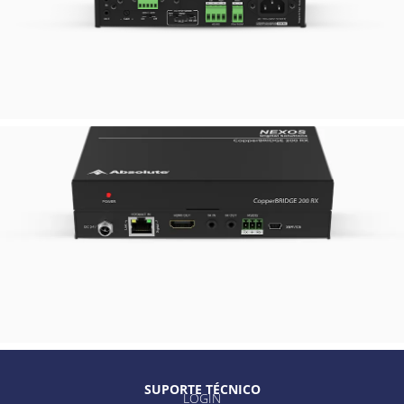
FPA 240
FLEX PROFESSIONAL
AMP
COPPER
BRIDGE SERIES
EXTENSORES HDMI® VIA
HDBASET™
SUPORTE TÉCNICO
LOGIN