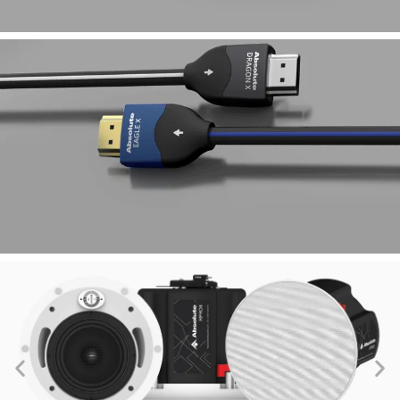
ADP-M8 CONTROL
PROCESSOR
ROEHN + ABSOLUTE
INTEGRATION
NEW RAPTOR X HDMI®
CABLES
DIGITAL STATE-OF-THE-ART