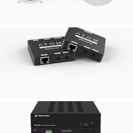
RPRO SERIES
ABSOLUTE PRO
SPEAKERS
ATOM100 HDMI®
EXTENDER
THE POWER OF SMALL