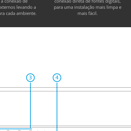
m a conexão de
conexão direta de fontes digitais,
externos levando a
para uma instalação mais limpa e
ara cada ambiente.
mais fácil.