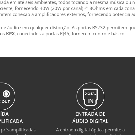
ilhada em até seis ambientes, todos tocando a mesma música ou
iciente, fornecendo 40W (20W por canal) @ 8Ohms em cada zona.
rmitem conexão a amplificadores externos, fornecendo potência 
ção de áudio sem qualquer distorção. As portas RS232 permitem q
dos
KPX
, conectados a portas RJ45, fornecem controle básico.
ÍDA
ENTRADA DE
LIFICADA
ÁUDIO DIGITAL
 pré-amplificadas
A entrada digital óptica permite a