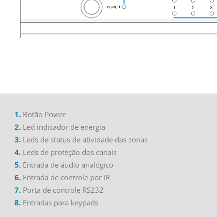
1.
Botão
Power
2.
Led
indicador de energia
3.
Leds
de status de atividade das zonas
4.
Led
s de proteção dos canais
5.
Entrada de áudio analógico
6.
Entrada de controle por IR
7.
Porta de controle RS232
8.
Entradas para
keypads