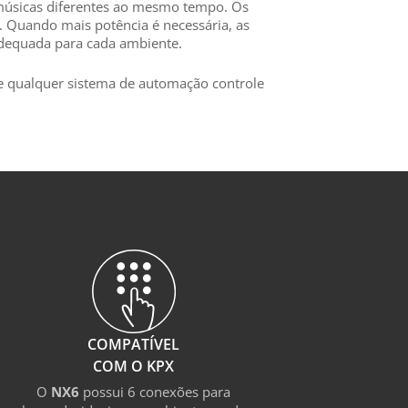
 músicas diferentes ao mesmo tempo. Os
 Quando mais potência é necessária, as
adequada para cada ambiente.
ue qualquer sistema de automação controle
COMPATÍVEL
COM O KPX
O
NX6
possui 6 conexões para