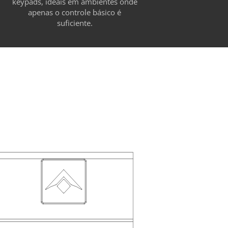
keypads, ideais em ambientes onde
apenas o controle básico é
suficiente.