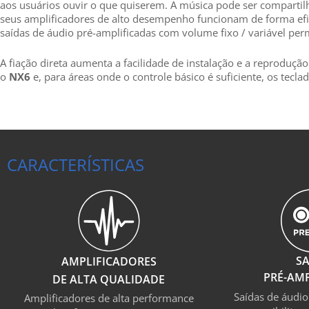
aos usuários ouvir o que quiserem. A música pode ser compart
seus amplificadores de alto desempenho funcionam de forma ef
saídas de áudio pré-amplificadas com volume fixo / variável pe
A fiação direta aumenta a facilidade de instalação e a reprodu
o
NX6
e, para áreas onde o controle básico é suficiente, os tecla
CARACTERÍSTICAS
SA
AMPLIFICADORES
PRÉ-AMP
DE ALTA QUALIDADE
Saídas de áudio
Amplificadores de alta performance