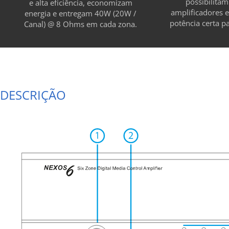
possibilita
e alta eficiência, economizam
amplificadores 
energia e entregam 40W (20W /
potência certa p
Canal) @ 8 Ohms em cada zona.
DESCRIÇÃO