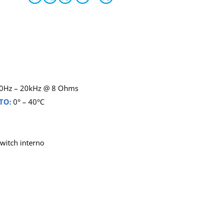
0Hz – 20kHz @ 8 Ohms
TO:
0° – 40°C
switch
interno