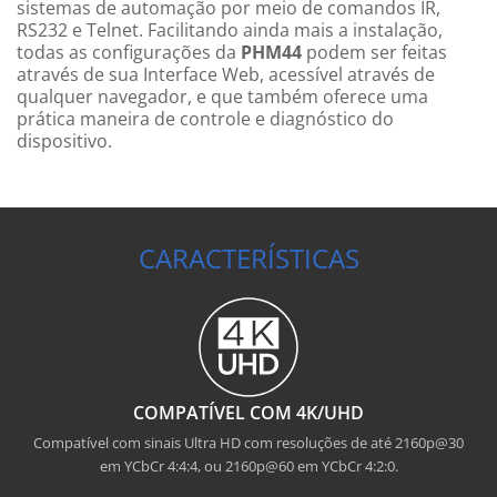
sistemas de automação por meio de comandos IR,
RS232 e Telnet. Facilitando ainda mais a instalação,
todas as configurações da
PHM44
podem ser feitas
através de sua Interface
Web
, acessível através de
qualquer navegador, e que também oferece uma
prática maneira de controle e diagnóstico do
dispositivo.
CARACTERÍSTICAS
COMPATÍVEL COM 4K/UHD
Compatível com sinais Ultra HD com resoluções de até 2160p@30
em YCbCr 4:4:4, ou 2160p@60 em YCbCr 4:2:0.