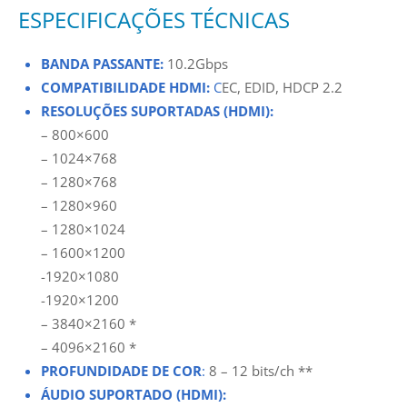
ESPECIFICAÇÕES TÉCNICAS
BANDA PASSANTE:
10.2Gbps
COMPATIBILIDADE HDMI:
C
EC, EDID, HDCP 2.2
RESOLUÇÕES SUPORTADAS (HDMI):
– 800×600
– 1024×768
– 1280×768
– 1280×960
– 1280×1024
– 1600×1200
-1920×1080
-1920×1200
– 3840×2160 *
– 4096×2160 *
PROFUNDIDADE DE COR
:
8 – 12 bits/ch **
ÁUDIO SUPORTADO (HDMI):