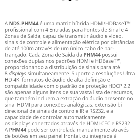
A
NDS-PHM44
é uma matriz híbrida HDMI/HDBaseT™
profissional com 4 Entradas para Fontes de Sinal e 4
Zonas de Saída, capaz de transmitir áudio e vídeo,
sinais de controle e alimentação elétrica por distâncias
de até 100m através de um único cabo de par-
trançado. Cada Zona de Saída da
PHM44
possui
conexões duplas nos padrões HDMI e HDBaseT™,
proporcionando a distribuição de sinais para até
8
displays
simultaneamente. Suporte a resoluções Ultra
HD 4K, formatos de áudio de alta-definição e
compatibilidade com o padrão de proteção HDCP 2.2
são apenas alguns itens de sua vasta lista de recursos,
que também incluem a extração do áudio presente no
sinal HDMI para conexões analógicas, extensão bi-
direcional de sinais de controle IR e RS232, e a
capacidade de controlar automaticamente
os
displays
conectados através de HDMI-CEC e RS232.
A
PHM44
pode ser controlada manualmente através
de botões em seu painel frontal, ou integrada à