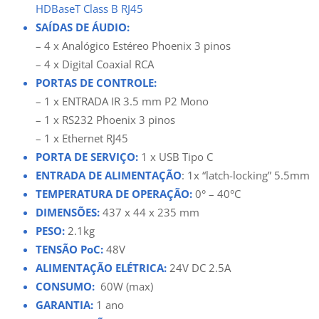
HDBaseT Class B RJ45
SAÍDAS DE ÁUDIO:
–
4
x Analógico Estéreo Phoenix 3 pinos
– 4 x Digital Coaxial RCA
PORTAS DE CONTROLE:
– 1 x ENTRADA IR 3.5 mm P2 Mono
–
1 x RS232 Phoenix 3 pinos
– 1 x Ethernet RJ45
PORTA DE SERVIÇO:
1 x USB Tipo C
ENTRADA DE ALIMENTAÇÃO
:
1x “latch-locking” 5.5mm
TEMPERATURA DE OPERAÇÃO:
0° – 40°C
DIMENSÕES:
437 x 44 x 235 mm
PESO:
2.1kg
TENSÃO P
o
C:
48V
ALIMENTAÇÃO ELÉTRICA:
24V DC 2.5A
CONSUMO:
60W
(max)
GARANTIA:
1 ano