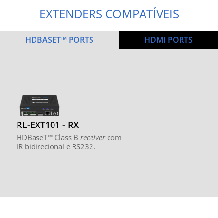
EXTENDERS COMPATÍVEIS
HDBASET™ PORTS
HDMI PORTS
RL-EXT101 - RX
HDBaseT™ Class B
receiver
com
IR bidirecional e RS232.