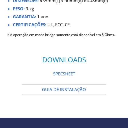
DIMENSÕES:
435mm(L) x 90mm(A) x 408mm(P)
PESO:
9 kg
GARANTIA:
1 ano
CERTIFICAÇÕES:
UL, FCC, CE
* A operação em modo
bridge
somente está disponível em 8 Ohms.
DOWNLOADS
SPECSHEET
GUIA DE INSTALAÇÃO