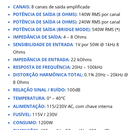
CANAIS:
8 canais de saída
amplificada
POTÊNCIA DE SAÍDA (8 OHMS):
140W RMS por canal
POTÊNCIA DE SAÍDA (4 OHMS):
240W RMS por canal
POTÊNCIA DE SAÍDA (BRIDGE MODE):
540W RMS (*)
IMPEDÂNCIA DE SAÍDA:
4 – 8 Ohms
SENSIBILIDADE DE ENTRADA
:
1V por 50W @ 1kHz 8
Ohms
IMPEDÂNCIA DE ENTRADA:
22 kOhms
RESPOSTA DE FREQUÊNCIA:
20Hz – 100kHz
DISTORÇÃO HARMÔNICA TOTAL:
0.1% 20Hz – 20kHz @
8 Ohms
RELAÇÃO SINAL / RUÍDO:
100dB
TEMPERATURA:
0° – 40°C
ALIMENTAÇÃO:
115/230V AC, com chave interna
FUSÍVEL:
115V / 230V
CONSUMO:
1200W