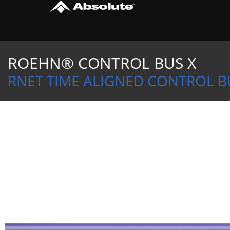
Ir
para
o
conteúdo
ROEHN® CONTROL BUS X
RNET TIME ALIGNED CONTROL B