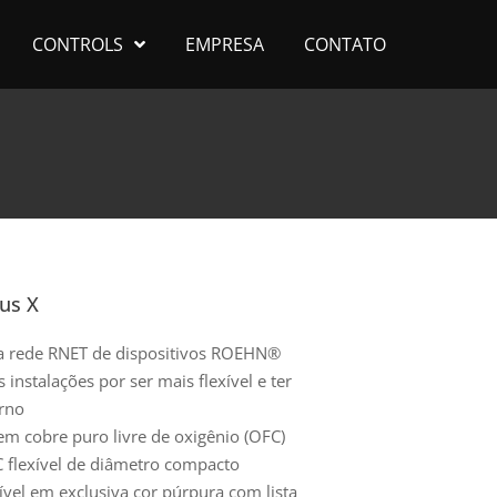
CONTROLS
EMPRESA
CONTATO
us X
ra rede RNET de dispositivos ROEHN®
instalações por ser mais flexível e ter
rno
em cobre puro livre de oxigênio (OFC)
 flexível de diâmetro compacto
vel em exclusiva cor púrpura com lista