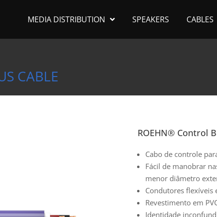
MEDIA DISTRIBUTION
SPEAKERS
CABLES
US CABLE
ROEHN® Control B
Cabo de controle pa
Fácil de manobrar nas 
menor diâmetro exte
Condutores flexíveis 
Revestimento em PVC
Identidade inconfundí