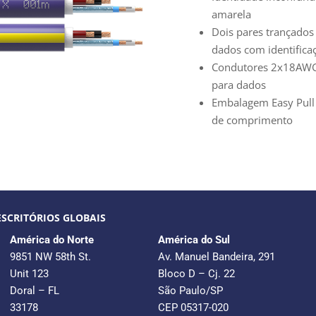
amarela
Dois pares trançados 
dados com i
dentifica
Condutores 2x18AWG
para dados
Embalagem Easy Pull
de comprimento
ESCRITÓRIOS GLOBAIS
América do Norte
América do Sul
9851 NW 58th St.
Av. Manuel Bandeira, 291
Unit 123
Bloco D – Cj. 22
Doral – FL
São Paulo/SP
33178
CEP 05317-020